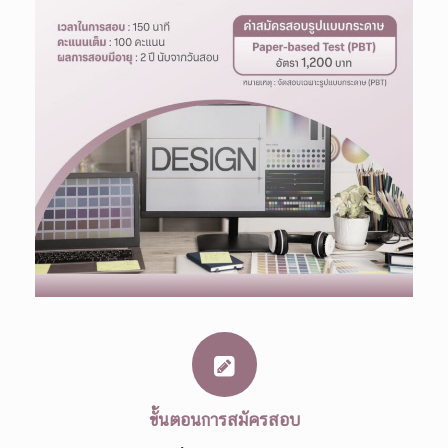
ขั้นตอนการสมัครสอบ