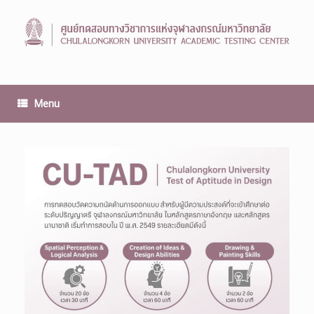
Skip
to
content
Menu