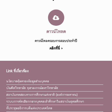
ดาวน์โหลด
ดาวน์โหลดรอบการสอบประจำปี
คลิกที่นี่
Link ที่เกี่ยวข้อง
นโยบายคุ้มครองข้อมูลส่วนบุคคล
บัณฑิตวิทยาลัย จุฬาลงกรณ์มหาวิทยาลัย
สถาบันทดสอบทางการศึกษาแห่งชาติ (องค์การมหาชน)
ระบบการคัดเลือกกลางบุคคลเข้าศึกษาในสถาบันอุดมศึกษา
ที่ประชุมอธิการบดีแห่งประเทศไทย