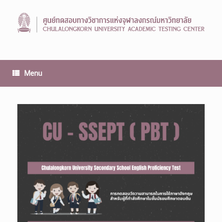
Skip
to
content
Menu